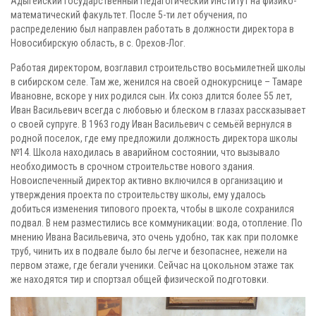
Адыгейский Государственный Педагогический Институт на физико-
математический факультет. После 5-ти лет обучения, по
распределению был направлен работать в должности директора в
Новосибирскую область, в с. Орехов-Лог.
Работая директором, возглавил строительство восьмилетней школы
в сибирском селе. Там же, женился на своей однокурснице – Тамаре
Ивановне, вскоре у них родился сын. Их союз длится более 55 лет,
Иван Васильевич всегда с любовью и блеском в глазах рассказывает
о своей супруге. В 1963 году Иван Васильевич с семьёй вернулся в
родной поселок, где ему предложили должность директора школы
№14. Школа находилась в аварийном состоянии, что вызывало
необходимость в срочном строительстве нового здания.
Новоиспеченный директор активно включился в организацию и
утверждения проекта по строительству школы, ему удалось
добиться изменения типового проекта, чтобы в школе сохранился
подвал. В нем разместились все коммуникации: вода, отопление. По
мнению Ивана Васильевича, это очень удобно, так как при поломке
труб, чинить их в подвале было бы легче и безопаснее, нежели на
первом этаже, где бегали ученики. Сейчас на цокольном этаже так
же находятся тир и спортзал общей физической подготовки.