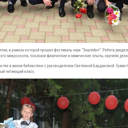
тия, в рамках которой прошел фестиваль наук “Энштейн+”. Ребята увидели
о микроскопа, показали физические и химические опыты, научили делат
астие в жизни библиотеки с руководителем Светланой Бардаковой. Грамо
амый читающий класс.