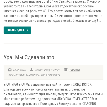
Сообщаем радостную новость! С 1-го Сентября в школе… С нового
учебного года на територии школы будет доступен скоростной
интернет и сигнал формата 4G. Его доступность для всех кабинетов,
класов и на всей територии школы. Сдача этого проекта — это мечта
не только учеников но и всех преподавателей… Спешите в школу!! ...
ЧИТАТЬ ДАЛЕЕ
Ура! Мы Сделали это!
14.05.2016
Автор: Фонд "Исток"
Новости
Комментарии выключены для этого поста
УРА! УРА! УРА! Мы запустили наш сайт и проект ФОНД ИСТОК.
Благодарим всех кто помогал нам : группа програмистов
г.Ульяновск, Администрация Школы, выпускников и учитилей школы.
Мы активно работаем над проектом «ПОКУПКА КОМПЬЮТЕРОВ» и
надемся завершить его к Последнему Звонку в школе. СПАСИБО